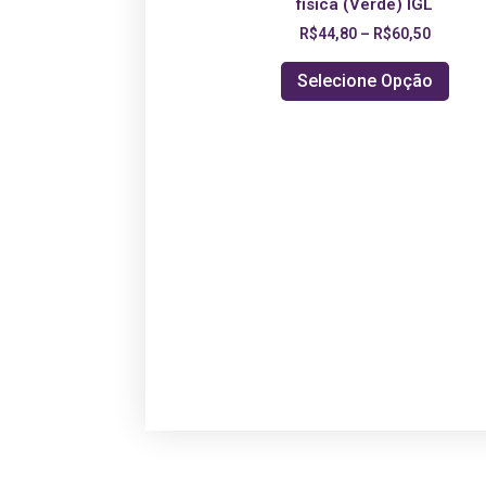
física (Verde) IGL
R$
44,80
–
R$
60,50
Selecione Opção