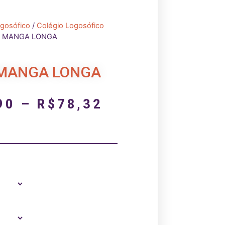
ogosófico
/
Colégio Logosófico
A MANGA LONGA
MANGA LONGA
90
–
R$
78,32