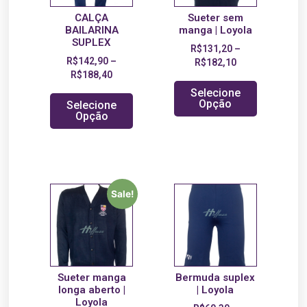
CALÇA
Sueter sem
BAILARINA
manga | Loyola
SUPLEX
R$
131,20
–
R$
142,90
–
R$
182,10
R$
188,40
Selecione
Opção
Selecione
Opção
Sale!
Sueter manga
Bermuda suplex
longa aberto |
| Loyola
Loyola