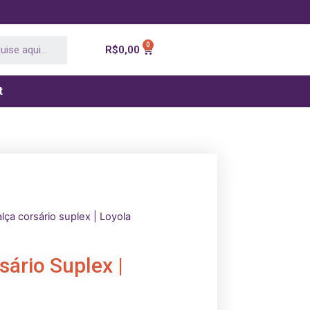
R$
0,00
t
lça corsário suplex | Loyola
sário Suplex |