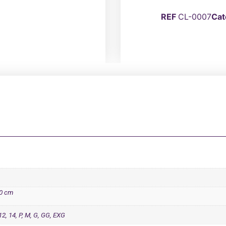
REF
CL-0007
Cat
10 cm
 12, 14, P, M, G, GG, EXG