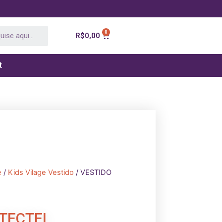
R$
0,00
t
e
/
Kids Vilage Vestido
/ VESTIDO
 TECTEL