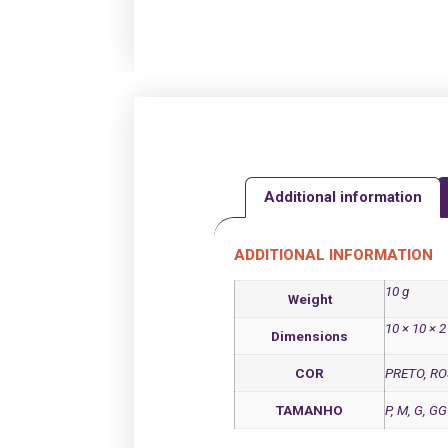
Additional information
ADDITIONAL INFORMATION
10 g
Weight
10 × 10 × 
Dimensions
COR
PRETO, R
TAMANHO
P, M, G, GG