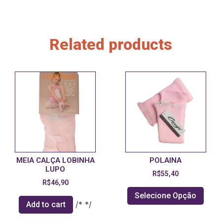
Related products
MEIA CALÇA LOBINHA
POLAINA
LUPO
R$
55,40
R$
46,90
Selecione Opção
/* */
Add to cart