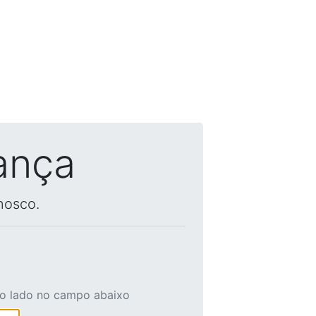
ança
nosco.
ao lado no campo abaixo