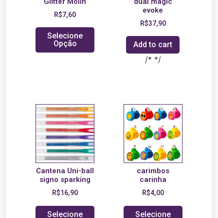
Glitter Molin
dual magic
evoke
R$
7,60
R$
37,90
Selecione
Opção
Add to cart
/* */
Cantena Uni-ball
carimbos
signo sparking
carinha
R$
16,90
R$
4,00
Selecione
Selecione