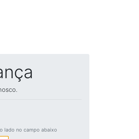
ança
nosco.
ao lado no campo abaixo