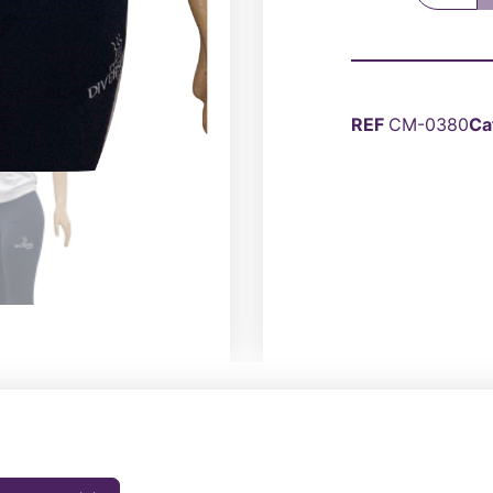
REF
CM-0380
Ca