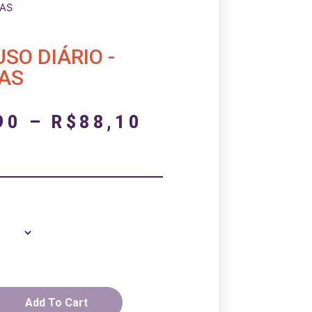
TAS
SO DIÁRIO -
TAS
90
–
R$
88,10
Add To Cart