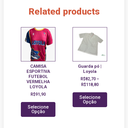
Related products
CAMISA
Guarda pó |
ESPORTIVA
Loyola
FUTEBOL
R$
82,70
–
VERMELHA
R$
118,80
LOYOLA
R$
91,90
Selecione
Opção
Selecione
Opção