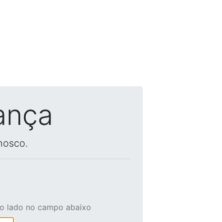
ança
nosco.
ao lado no campo abaixo