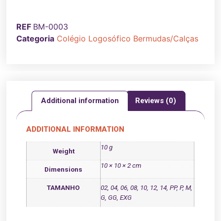
REF
BM-0003
Categoria
Colégio Logosófico Bermudas/Calças
Additional information
Reviews (0)
ADDITIONAL INFORMATION
10 g
Weight
10 × 10 × 2 cm
Dimensions
TAMANHO
02, 04, 06, 08, 10, 12, 14, PP, P, M,
G, GG, EXG