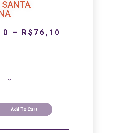
 SANTA
NA
10
–
R$
76,10
Add To Cart