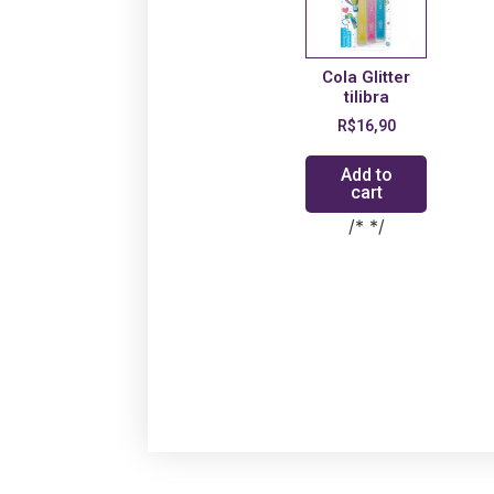
Cola Glitter
tilibra
R$
16,90
Add to
cart
/* */