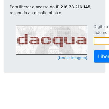
Para liberar o acesso
do IP
216.73.216.145
,
responda ao desafio abaixo.
Digite 
lado no
[trocar imagem]