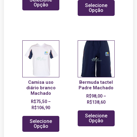
Opção
Selecione
Opção
Camisa uso
Bermuda tactel
diário branco
Padre Machado
Machado
R$
98,00
–
R$
75,50
–
R$
138,60
R$
106,90
Selecione
Opção
Selecione
Opção