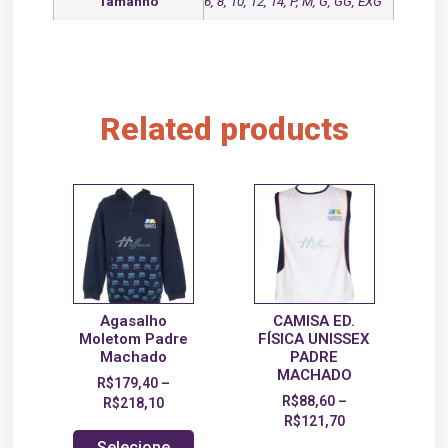
Tamanho
6, 8, 10, 12, 14, P, M, G, GG, EXG
Related products
Agasalho
CAMISA ED.
Moletom Padre
FÍSICA UNISSEX
Machado
PADRE
MACHADO
R$
179,40
–
R$
88,60
–
R$
218,10
R$
121,70
Selecione