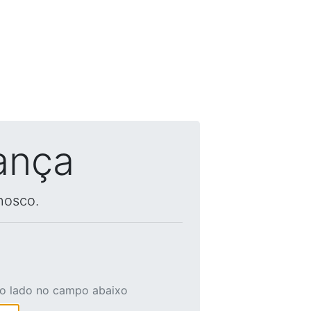
ança
nosco.
ao lado no campo abaixo