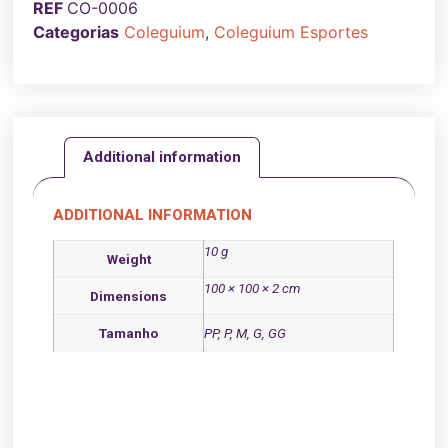
REF
CO-0006
Categorias
Coleguium
,
Coleguium Esportes
Additional information
ADDITIONAL INFORMATION
10 g
Weight
100 × 100 × 2 cm
Dimensions
Tamanho
PP, P, M, G, GG