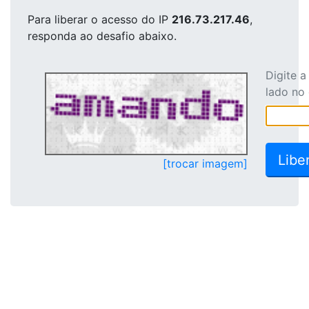
Para liberar o acesso
do IP
216.73.217.46
,
responda ao desafio abaixo.
Digite 
lado no
[trocar imagem]