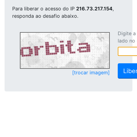
Para liberar o acesso
do IP
216.73.217.154
,
responda ao desafio abaixo.
Digite 
lado no
[trocar imagem]