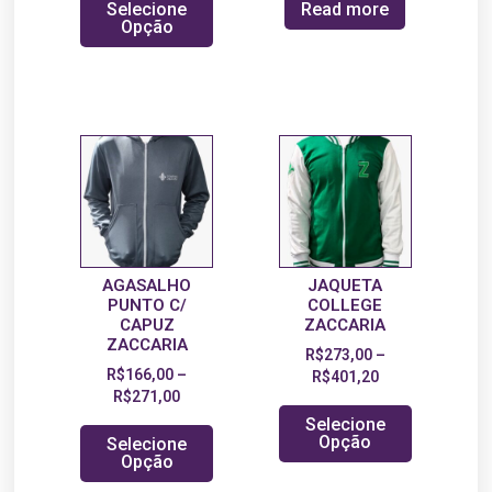
Selecione
Read more
Opção
AGASALHO
JAQUETA
PUNTO C/
COLLEGE
CAPUZ
ZACCARIA
ZACCARIA
R$
273,00
–
R$
166,00
–
R$
401,20
R$
271,00
Selecione
Opção
Selecione
Opção