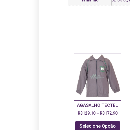
Tamanho
02, 04, 06, 
AGASALHO TECTEL
R$
129,10
–
R$
172,90
Selecione Opção