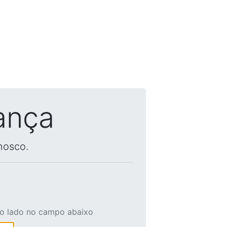
ança
nosco.
ao lado no campo abaixo