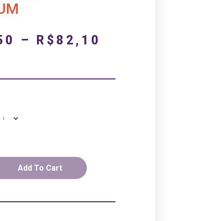
IUM
50
–
R$
82,10
Add To Cart