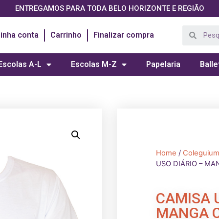
ENTREGAMOS PARA TODA BELO HORIZONTE E REGIÃO
inha conta
Carrinho
Finalizar compra
Escolas A-L
Escolas M-Z
Papelaria
Balle
Home
/
Coleguiu
USO DIÁRIO – M
CAMISA U
MANGA 