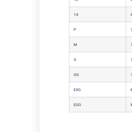
14
P
M
G
GG
EXG
EGG