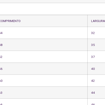
O
COMPRIMENTO
LARGUR
44
32
48
35
52
37
56
40
60
42
63
44
66
46