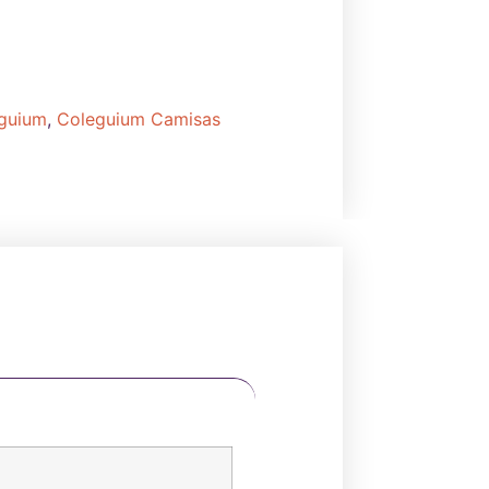
guium
,
Coleguium Camisas