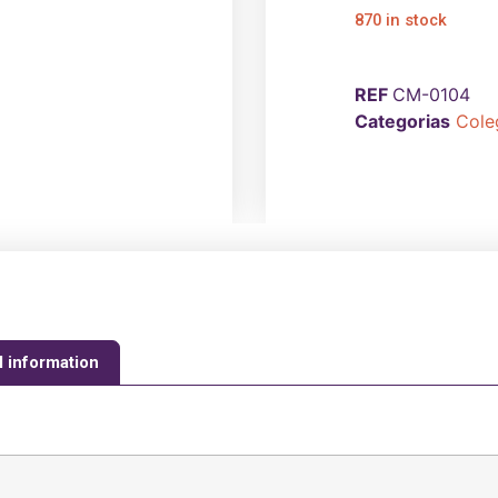
870 in stock
REF
CM-0104
Categorias
Cole
l information