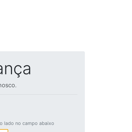
ança
nosco.
ao lado no campo abaixo