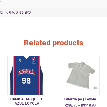
m
 12, 14, P, M, G, GG, EXG
Related products
CAMISA BASQUETE
Guarda pó | Loyola
AZUL LOYOLA
R$
82,70
–
R$
118,80