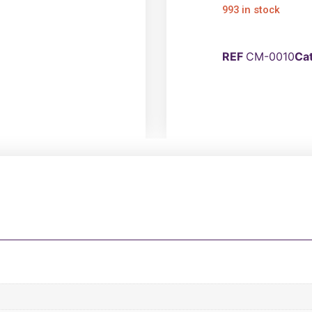
993 in stock
REF
CM-0010
Ca