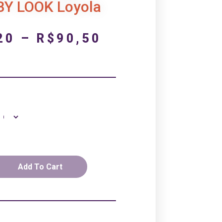
BY LOOK Loyola
20
–
R$
90,50
Add To Cart