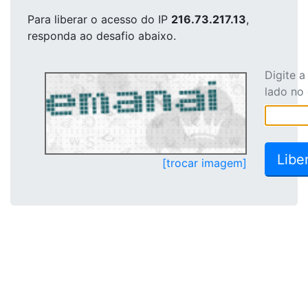
Para liberar o acesso
do IP
216.73.217.13
,
responda ao desafio abaixo.
Digite 
lado no
[trocar imagem]