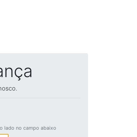
ança
nosco.
ao lado no campo abaixo