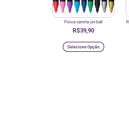
Posca caneta uni ball
R
R$
39,90
Selecione Opção